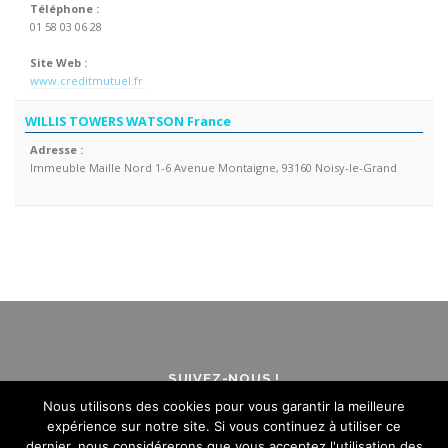
Téléphone :
01 58 03 06 28
Site Web :
www.creditmutuel.fr
WILLIS TOWERS WATSON France
Adresse :
Immeuble Maille Nord 1-6 Avenue Montaigne, 93160 Noisy-le-Grand
SUIVEZ-NOUS !
Nous utilisons des cookies pour vous garantir la meilleure
expérience sur notre site. Si vous continuez à utiliser ce
dernier, nous considérerons que vous acceptez l'utilisation des