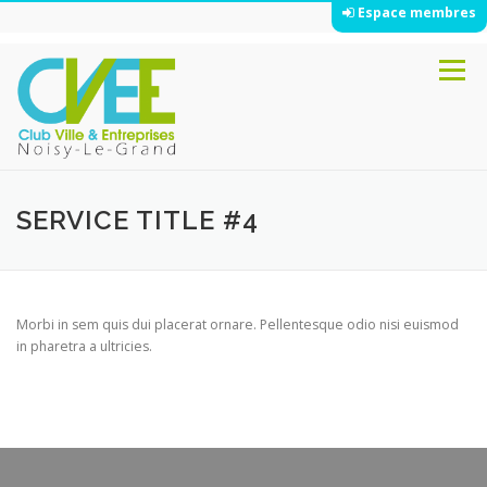
Espace membres
Aller
Menu
au
contenu
SERVICE TITLE #4
Morbi in sem quis dui placerat ornare. Pellentesque odio nisi euismod
in pharetra a ultricies.