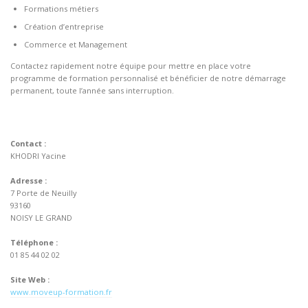
Formations métiers
Création d’entreprise
Commerce et Management
Contactez rapidement notre équipe pour mettre en place votre
programme de formation personnalisé et bénéficier de notre démarrage
permanent, toute l’année sans interruption.
Contact :
KHODRI Yacine
Adresse :
7 Porte de Neuilly
93160
NOISY LE GRAND
Téléphone :
01 85 44 02 02
Site Web :
www.moveup-formation.fr