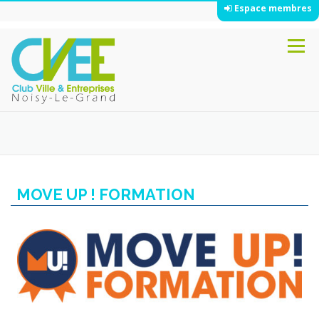
Espace membres
Aller
Menu
au
contenu
MOVE UP ! FORMATION