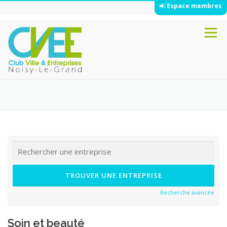
Espace membres
Aller
Menu
au
contenu
Recherche avancée
Soin et beauté