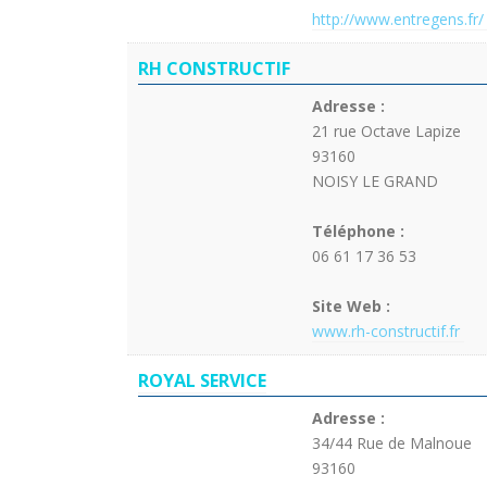
http://www.entregens.fr/
RH CONSTRUCTIF
Adresse :
21 rue Octave Lapize
93160
NOISY LE GRAND
Téléphone :
06 61 17 36 53
Site Web :
www.rh-constructif.fr
ROYAL SERVICE
Adresse :
34/44 Rue de Malnoue
93160