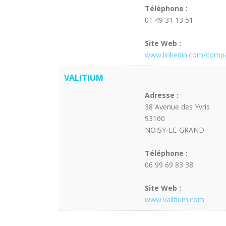
Téléphone :
01 49 31 13 51
Site Web :
www.linkedin.com/comp
VALITIUM
Adresse :
38 Avenue des Yvris
93160
NOISY-LE-GRAND
Téléphone :
06 99 69 83 38
Site Web :
www.valitium.com