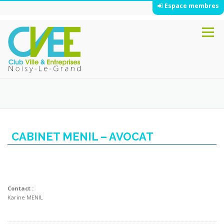
Espace membres
Aller
Menu
au
contenu
CABINET MENIL – AVOCAT
Contact :
Karine MENIL